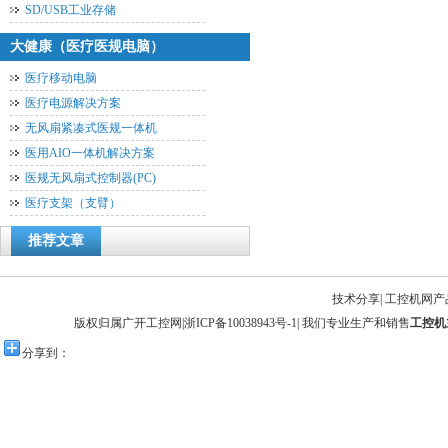
SD/USB工业存储
大健康（医疗医规电脑）
医疗移动电脑
医疗电源解决方案
无风扇紧凑式医规一体机
医用AIO一体机解决方案
医规无风扇式控制器(PC)
医疗支架（支臂）
推荐文章
技术分享
|
工控机网产
版权归属广开工控网|
浙ICP备10038943号-1
| 我们专业生产和销售
工控机
分享到：