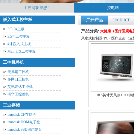
工控网欢迎您！
工控电脑
嵌入式工控主板
广开产品
PRODUCT
PC104主板
产品分类:
大健康（医疗医规电
3.5寸工控主板
风扇式控制器(PC)
医疗支架（支
4寸嵌入式主板
Mini-ITX工控主板
工控机整机
无风扇工控机
多网口工控机
艾讯宏达工控机
研华工控整机
18.5英寸无风扇J1900四
工业存储
innodisk CF存储卡
innodisk DOM电子盘
innodisk SSD固态硬盘