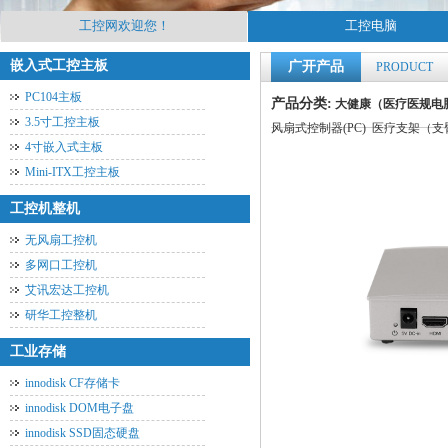
工控网欢迎您！
工控电脑
嵌入式工控主板
广开产品
PRODUCT
PC104主板
产品分类:
大健康（医疗医规电
3.5寸工控主板
风扇式控制器(PC)
医疗支架（支
4寸嵌入式主板
Mini-ITX工控主板
工控机整机
无风扇工控机
多网口工控机
艾讯宏达工控机
研华工控整机
工业存储
innodisk CF存储卡
innodisk DOM电子盘
innodisk SSD固态硬盘