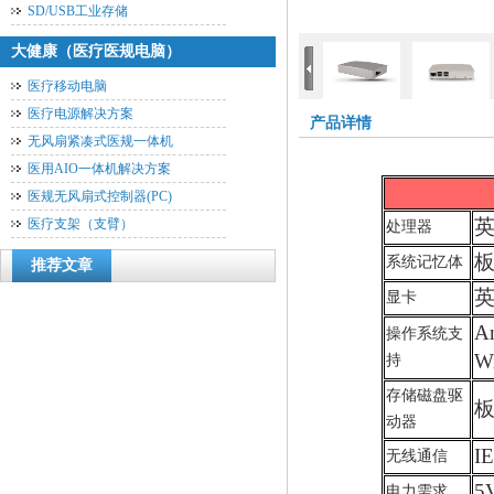
SD/USB工业存储
大健康（医疗医规电脑）
医疗移动电脑
医疗电源解决方案
产品详情
无风扇紧凑式医规一体机
医用AIO一体机解决方案
医规无风扇式控制器(PC)
英
医疗支架（支臂）
处理器
板
系统记忆体
推荐文章
显卡
A
操作系统支
W
持
存储磁盘驱
板
动器
IE
无线通信
5
电力需求