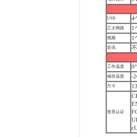
4
USB
1
乙太网路
1
视频
音讯
0
工作温度
-
储存温度
1
尺寸
C
E
F
资质认证
U
c