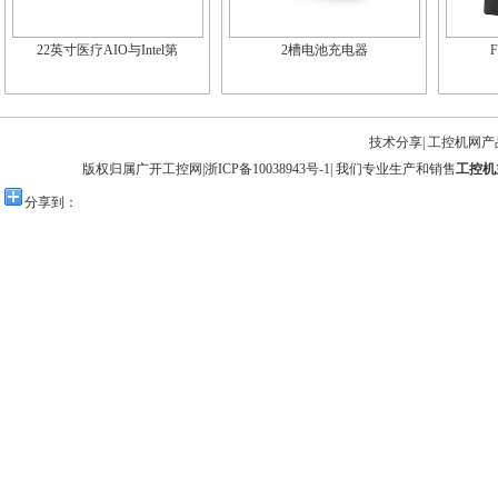
22英寸医疗AIO与Intel第
2槽电池充电器
F
技术分享
|
工控机网产
版权归属广开工控网|
浙ICP备10038943号-1
| 我们专业生产和销售
工控机
分享到：