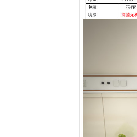
包装
一箱
4
套
喷涂
抑菌无