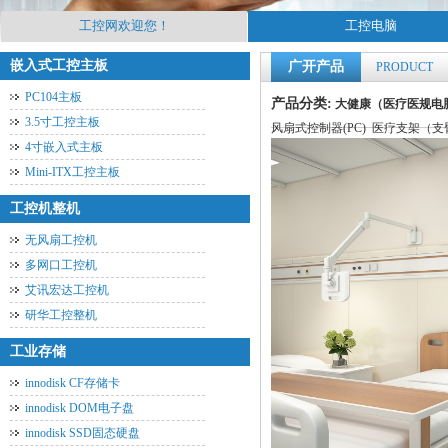
工控网欢迎您！
工控电脑
嵌入式工控主板
广开产品
PRODUCT
PC104主板
产品分类:
大健康（医疗医规电
3.5寸工控主板
风扇式控制器(PC)
医疗支架（支
4寸嵌入式主板
Mini-ITX工控主板
工控机整机
无风扇工控机
多网口工控机
艾讯宏达工控机
研华工控整机
工业存储
innodisk CF存储卡
innodisk DOM电子盘
innodisk SSD固态硬盘