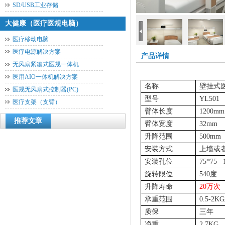
SD/USB工业存储
大健康（医疗医规电脑）
医疗移动电脑
医疗电源解决方案
产品详情
无风扇紧凑式医规一体机
医用AIO一体机解决方案
名称
壁挂式
医规无风扇式控制器(PC)
型号
YL501
医疗支架（支臂）
臂体长度
1200mm
推荐文章
臂体宽度
32mm
升降范围
500mm
安装方式
上墙或
安装孔位
75*75 
旋转限位
540
度
升降寿命
20
万次
承重范围
0.5-2KG
质保
三年
净重
2.7KG