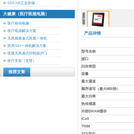
SD/USB工业存储
大健康（医疗医规电脑）
医疗移动电脑
医疗电源解决方案
产品详情
无风扇紧凑式医规一体机
医用AIO一体机解决方案
型号名称
医规无风扇式控制器(PC)
接口
医疗支架（支臂）
闪存类型
推荐文章
容量
最大通道
顺序读写（最大
MB/
秒）
最大功率
热传感器
外部
DRAM
缓存
iCell
TRIM
ATA
安全